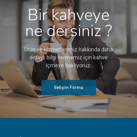
Bir kahveye
ne dersiniz ?
Ürün ve hizmetlerimiz hakkında daha
detaylı bilgi vermemiz için kahve
içmeye bekliyoruz.
İletişim Formu